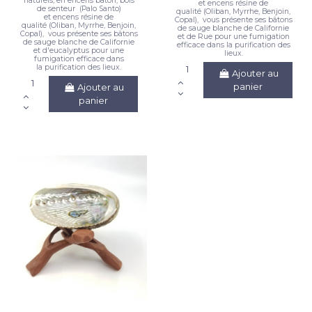
naturels, en encens bâton, bois
et encens résine de
de senteur (Palo Santo)
qualité (Oliban, Myrrhe, Benjoin,
et encens résine de
Copal), vous présente ses bâtons
qualité (Oliban, Myrrhe, Benjoin,
de sauge blanche de Californie
Copal), vous présente ses bâtons
et de Rue pour une fumigation
de sauge blanche de Californie
efficace dans la purification des
et d'eucalyptus pour une
lieux.
fumigation efficace dans
la purification des lieux.
Ajouter au
panier
Ajouter au
panier