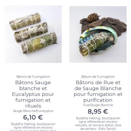
Bâtons de Fumigation
Bâtons de Fumigation
Bâtons Sauge
Bâtons de Rue et
blanche et
de Sauge Blanche
Eucalyptus pour
pour fumigation et
fumigation et
purification
rituels
Rue/Sauge Blanche
8,95 €
Sauge Blanche/Eucalyptus
6,10 €
Buddha Feeling, boutique en
ligne référente en encens
Buddha Feeling, boutique en
naturels, en encens bâton, bois
ligne référente en encens
de senteur (Palo Santo)