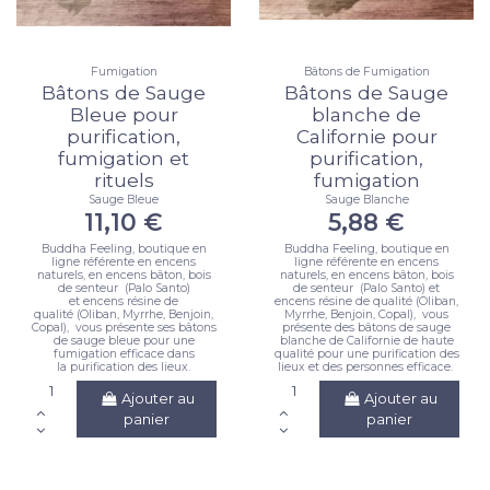
Fumigation
Bâtons de Fumigation
Bâtons de Sauge
Bâtons de Sauge
Bleue pour
blanche de
purification,
Californie pour
fumigation et
purification,
rituels
fumigation
Sauge Bleue
Sauge Blanche
11,10 €
5,88 €
Buddha Feeling, boutique en
Buddha Feeling, boutique en
ligne référente en encens
ligne référente en encens
naturels, en encens bâton, bois
naturels, en encens bâton, bois
de senteur (Palo Santo)
de senteur (Palo Santo) et
et encens résine de
encens résine de qualité (Oliban,
qualité (Oliban, Myrrhe, Benjoin,
Myrrhe, Benjoin, Copal), vous
Copal), vous présente ses bâtons
présente des bâtons de sauge
de sauge bleue pour une
blanche de Californie de haute
fumigation efficace dans
qualité pour une purification des
la purification des lieux.
lieux et des personnes efficace.
Ajouter au
Ajouter au
panier
panier