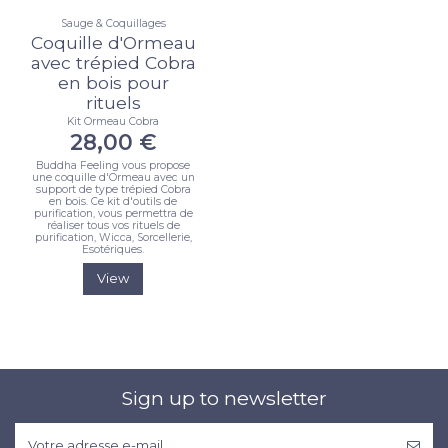
Sauge & Coquillages
Coquille d'Ormeau
avec trépied Cobra
en bois pour
rituels
Kit Ormeau Cobra
28,00 €
Buddha Feeling vous propose
une coquille d'Ormeau avec un
support de type trépied Cobra
en bois. Ce kit d'outils de
purification, vous permettra de
réaliser tous vos rituels de
purification, Wicca, Sorcellerie,
Esotériques.
View
Sign up to newsletter