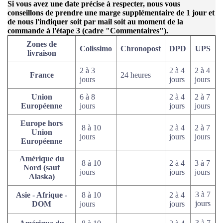
Si vous avez une date précise à respecter, nous vous
conseillons de prendre une marge supplémentaire de 1 jour et
de nous l'indiquer soit par mail soit au moment de la
commande à l'étape 3 (cadre "Commentaires").
Zones de
Colissimo
Chronopost
DPD
UPS
livraison
2 à 3
2 à 4
2 à 4
France
24 heures
jours
jours
jours
Union
6 à 8
2 à 4
2 à 7
Européenne
jours
jours
jours
Europe hors
8 à 10
2 à 4
2 à 7
Union
jours
jours
jours
Européenne
Amérique du
8 à 10
2 à 4
3 à 7
Nord (sauf
jours
jours
jours
Alaska)
3 à 7
Asie - Afrique -
8 à 10
2 à 4
jours
DOM
jours
jours
3 à 7