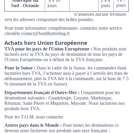
Amérique du
8 à 10
2 à 4
jours
Sud - Océanie
jours
jours
Pour les envois en Chronopost, nous
n’assurons aucune livraison
vers les adresses comportant des boîtes postales.
Pour toute information complémentaire, contactez notre service
clientèle contact@b
uddhafeeling.fr
Achats hors Union Européenne
TVA pour les pays de l'Union Européenne :
Nos produits sont
facturés avec la TVA du pays de destination de tous les pays de
l'Union Européenne ou à défaut de la TVA française.
Pour la Suisse :
Dans le cadre de la Suisse, les commandes étant
facturées hors TVA, l’acheteur aura à payer à l’arrivée des frais de
dédouanement, plus la TVA liée à la commande, sur la base de 7.5
% (montant de la TVA en Suisse).
Départements français d'Outre-Mer :
Uniquement pour les
destinations suivantes : Guadeloupe, Guyane, Martinique,
Réunion, Saint Pierre et Miquelon, Mayotte. Nous facturons nos
produits hors TVA.
Pour les T.O.M. nous contacter.
Autres pays dans le Monde :
Pour toutes les destinations ci-
dessous nous facturons nos produits sans taxe française :